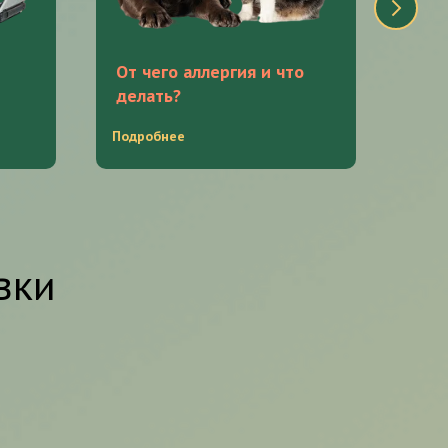
От чего аллергия и что
Что
делать?
нат
Подробнее
Подр
вки