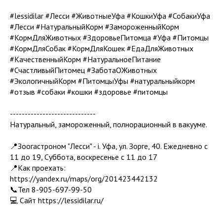
#lessidilar #Лесси #ЖивотныеУфа #КошкиУфа #СобакиУфа
#Лесси #НатуральныйКорм #ЗамороженныйКорм
#КормДляЖивотных #ЗдоровьеПитомца #Уфа #Питомцы
#КормДляСобак #КормДляКошек #ЕдаДляЖивотных
#КачественныйКорм #НатуральноеПитание
#СчастливыйПитомец #ЗаботаОЖивотных
#ЭкологичныйКорм #ПитомцыУфы #натуральныйкорм
#отзыв #собаки #кошки #здоровье #питомцы
-----------------------------
Натуральный, замороженный, полнорационный в вакууме.
📍Зоогастроном "Лесси" - i. Уфа, ул. Зорге, 40. Ежедневно с
11 до 19, Суббота, воскресенье с 11 до 17
📍Как проехать:
https://yandex.ru/maps/org/201423442132
📞Тел 8-905-697-99-50
💻 Сайт https://lessidilar.ru/