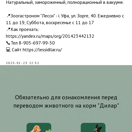
Натуральный, замороженный, полнорационный в вакууме.
📍Зоогастроном "Лесси" - i. Уфа, ул. Зорге, 40. Ежедневно с
11 до 19, Суббота, воскресенье с 11 до 17
📍Как проехать:
https://yandex.ru/maps/org/201423442132
📞Тел 8-905-697-99-50
💻 Сайт https://lessidilar.ru/
2025-01-23 22:52
Обязательно для ознакомления перед
переводом животного на корм "Дилар"