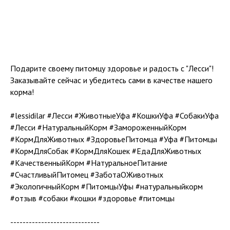
Подарите своему питомцу здоровье и радость с "Лесси"!
Заказывайте сейчас и убедитесь сами в качестве нашего
корма!
#lessidilar #Лесси #ЖивотныеУфа #КошкиУфа #СобакиУфа
#Лесси #НатуральныйКорм #ЗамороженныйКорм
#КормДляЖивотных #ЗдоровьеПитомца #Уфа #Питомцы
#КормДляСобак #КормДляКошек #ЕдаДляЖивотных
#КачественныйКорм #НатуральноеПитание
#СчастливыйПитомец #ЗаботаОЖивотных
#ЭкологичныйКорм #ПитомцыУфы #натуральныйкорм
#отзыв #собаки #кошки #здоровье #питомцы
-----------------------------