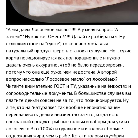
"А мы даём Лососëвое масло"!!!!! А у меня вопрос: "А
зачем?" "Ну как же- Омега 3"!!! Давайте разбираться. Ну
если животное на "сушке", то конечно добавляя
натуральный продукт шерсть становятся лучше. Но... сухие
корма позиционируется как полнорационные и нужно
давать очень аккуратно, чтоб не было передозировки,
потому что она ещё хуже, чем недостача. А второй
вопрос насколько "Лососëвое масло" от лососёвых?
Читайте внимательно ГОСТ и ТУ, указанные на ёмкостях и
сопроводительные документы. В большинстве случаев вы
платите деньги совсем не за то, что позиционируется. Ну
а те, кто на "натуралке", так вообще непонятно зачем
переплачивать деньги неизвестно за что, когда есть
прекрасный продукт- рыбные головы и наборы для ухи из
лососёвых. Это 100% натуральное и в головах больше
содержания жира, чем в рыбе. Кстати головы скумбрии