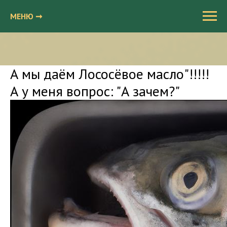
МЕНЮ ➞
А мы даём Лососëвое масло"!!!!!
А у меня вопрос: "А зачем?"