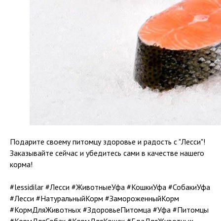
Подарите своему питомцу здоровье и радость с "Лесси"!
Заказывайте сейчас и убедитесь сами в качестве нашего
корма!
#lessidilar #Лесси #ЖивотныеУфа #КошкиУфа #СобакиУфа
#Лесси #НатуральныйКорм #ЗамороженныйКорм
#КормДляЖивотных #ЗдоровьеПитомца #Уфа #Питомцы