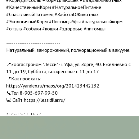
#КормДляСобак #КормДляКошек #ЕдаДляЖивотных
#КачественныйКорм #НатуральноеПитание
#СчастливыйПитомец #ЗаботаОЖивотных
#ЭкологичныйКорм #ПитомцыУфы #натуральныйкорм
#отзыв #собаки #кошки #здоровье #питомцы
-----------------------------
Натуральный, замороженный, полнорационный в вакууме.
📍Зоогастроном "Лесси" - i. Уфа, ул. Зорге, 40. Ежедневно с
11 до 19, Суббота, воскресенье с 11 до 17
📍Как проехать:
https://yandex.ru/maps/org/201423442132
📞Тел 8-905-697-99-50
💻 Сайт https://lessidilar.ru/
2025-03-18 14:27