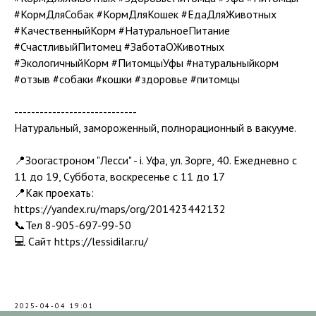
#КормДляСобак #КормДляКошек #ЕдаДляЖивотных
#КачественныйКорм #НатуральноеПитание
#СчастливыйПитомец #ЗаботаОЖивотных
#ЭкологичныйКорм #ПитомцыУфы #натуральныйкорм
#отзыв #собаки #кошки #здоровье #питомцы
-----------------------------
Натуральный, замороженный, полнорационный в вакууме.
📍Зоогастроном "Лесси" - i. Уфа, ул. Зорге, 40. Ежедневно с
11 до 19, Суббота, воскресенье с 11 до 17
📍Как проехать:
https://yandex.ru/maps/org/201423442132
📞Тел 8-905-697-99-50
💻 Сайт https://lessidilar.ru/
2025-04-04 19:01