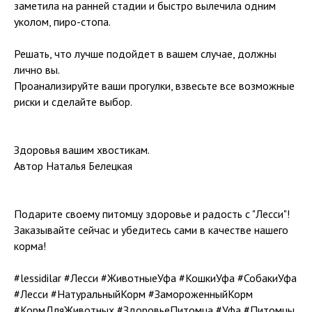
заметила на ранней стадии и быстро вылечила одним
уколом, пиро-стопа.
Решать, что лучше подойдет в вашем случае, должны
лично вы.
Проанализируйте ваши прогулки, взвесьте все возможные
риски и сделайте выбор.
Здоровья вашим хвостикам.
Автор Наталья Белецкая
Подарите своему питомцу здоровье и радость с "Лесси"!
Заказывайте сейчас и убедитесь сами в качестве нашего
корма!
#lessidilar #Лесси #ЖивотныеУфа #КошкиУфа #СобакиУфа
#Лесси #НатуральныйКорм #ЗамороженныйКорм
#КормДляЖивотных #ЗдоровьеПитомца #Уфа #Питомцы