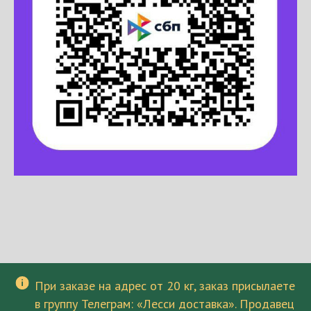
При заказе на адрес от 20 кг, заказ присылаете
в группу Телеграм: «Лесси доставка». Продавец