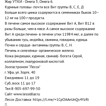
Жир УТКИ - Омега 3, Омега 6.
Куриные головы- почти все Вит группы В, С, Е, Д
Больше всего цинка содержится в семенниках быков 10–
12 мг на 100 г продукта.
В печени самое высокое содержание Вит А, Вит В12 в
разы больше, чем в мясе. А самое высокое содержание
Вит А среди печени- в печени утки 11984 мкг, а далее по
убыванию гусь, индейка, свинина, говядина, курица.
Почки и сердце- витамины группы В, С, Н.
Печень и селезёнка- органическое железо.
Кожа (индюшки, куриная, свиная)- богата Серой,
коллагеном, гиалуроновой кислотой.
Зоогастроном "Лесси"
г. Уфа, ул. Зорге, 40
Ежедневно 11 до 19
Суб, воск 11 до 17
Тел:8-905-697-99-50
Сайт www.lessidilar.ru
Лесси Доставка: https://t.me/+1CpOAAnUnQs4YzRi
