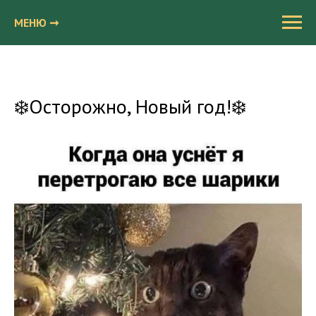
МЕНЮ ➞
❄️Осторожно, Новый год!❄️