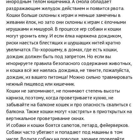
инородным телом кишечника. А смола обладает
раздражающим желудок действием и появится рвота.
Кошки больше склонны к играм и меньше замечены в
жевании ёлок, но зато они склонны к играм с ёлочными
игрушками и мишурой. В процессе игр собаки и кошки
могут уронить елку. И если ёлка наряжена дождиком,
риски наесться блестящих и шуршащих нитей кратно
увеличатся. По-хорошему, в домах, где есть кошки,
дождик должен быть под запретом. Но если вы
игнорируете правила безопасного содержания животных,
и кошка всё же наелась дождика, не тяните, пожалуйста,
дождик, из вашего питомца! Можно сильно травмировать
нежный пищевод или кишечник.
Кошки не запоминают, не понимают степень высоты
карниза, поэтому, когда проветриваете кухню, не
забывайте на балконе кошек и про опасность свалиться с
балкона. Также кошки могут «застрять» в приоткрытых на
вертикальное проветривание окнах.
И собаки и кошки боятся салютов, петард, фейерверков.
Собаки часто убегают и попадают под машины в том
числе. Водите собаку на поводке, заранее проверяйте