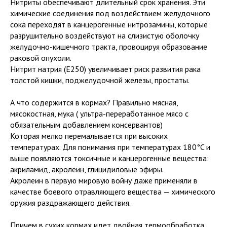
Нитриты обеспечивают длительный срок хранения. Эти
химические соединения под воздействием желудочного
сока переходят в канцерогенные нитрозамины, которые
разрушительно воздействуют на слизистую оболочку
желудочно-кишечного тракта, провоцируя образование
раковой опухоли.
Нитрит натрия (Е250) увеличивает риск развития рака
толстой кишки, поджелудочной железы, простаты.
А что содержится в кормах? Правильно мясная,
мясокостная, мука ( ультра-переработанное мясо с
обязательным добавлением консервантов)
Которая мелко перемалывается при высоких
температурах. Для понимания при температурах 180°C и
выше появляются токсичные и канцерогенные вещества:
акриламид, акролеин, глицидиловые эфиры.
Акролеин в первую мировую войну даже применяли в
качестве боевого отравляющего вещества — химического
оружия раздражающего действия.
Причем в сухих кормах идет двойная термообработка