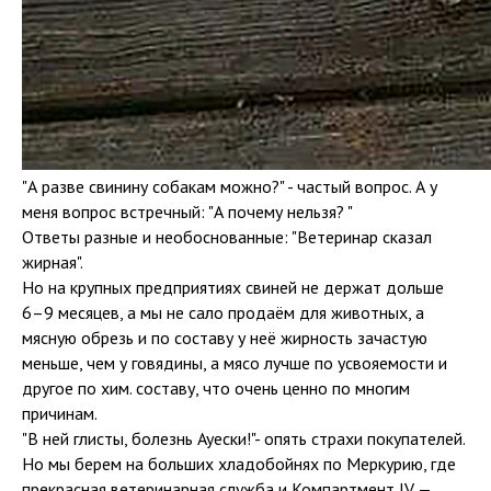
"А разве свинину собакам можно?" - частый вопрос. А у
меня вопрос встречный: "А почему нельзя? "
Ответы разные и необоснованные: "Ветеринар сказал
жирная".
Но на крупных предприятиях свиней не держат дольше
6–9 месяцев, а мы не сало продаём для животных, а
мясную обрезь и по составу у неё жирность зачастую
меньше, чем у говядины, а мясо лучше по усвояемости и
другое по хим. составу, что очень ценно по многим
причинам.
"В ней глисты, болезнь Ауески!"- опять страхи покупателей.
Но мы берем на больших хладобойнях по Меркурию, где
прекрасная ветеринарная служба и Компартмент IV —